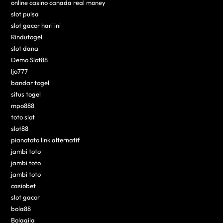
online casino canada real money
slot pulsa
slot gacor hari ini
Rindutogel
slot dana
Demo Slot88
ljo777
bandar togel
situs togel
mpo888
toto slot
slot88
pianototo link alternatif
jambi toto
jambi toto
jambi toto
casiobet
slot gacor
bola88
Bolagila