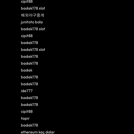
cipit88
badak178 slot
해외야구중계
junitoto bola
badak178 slot
cipit88
badak178
badak178 slot
badak178
badak178
badak
badak178
badak178
ide777
badak178
badak178
cipit88
tapir
badak178
ethereum kaç dolar