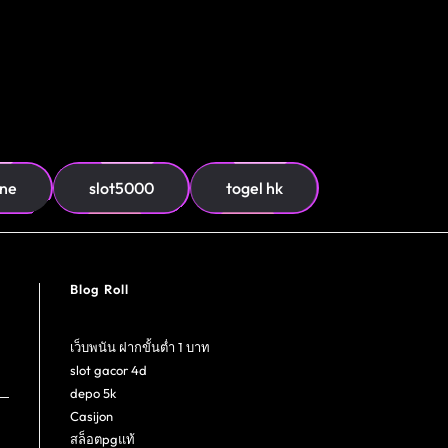
ine
slot5000
togel hk
Blog Roll
เว็บพนัน ฝากขั้นต่ำ 1 บาท
slot gacor 4d
depo 5k
Casijon
สล็อตpgแท้