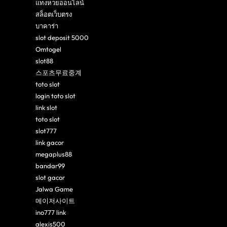
แทงหวยออนไลน์
สล็อตเว็บตรง
บาคาร่า
slot deposit 5000
Omtogel
slot88
스포츠무료중계
toto slot
login toto slot
link slot
toto slot
slot777
link gacor
megaplus88
bandar99
slot gacor
Jalwa Game
메이저사이트
ino777 link
alexis500