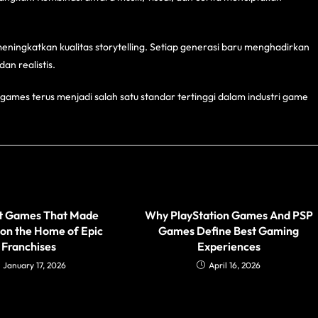
eningkatkan kualitas storytelling. Setiap generasi baru menghadirkan
an realistis.
games terus menjadi salah satu standar tertinggi dalam industri game
t Games That Made
Why PlayStation Games And PSP
ion the Home of Epic
Games Define Best Gaming
Franchises
Experiences
January 17, 2026
April 16, 2026