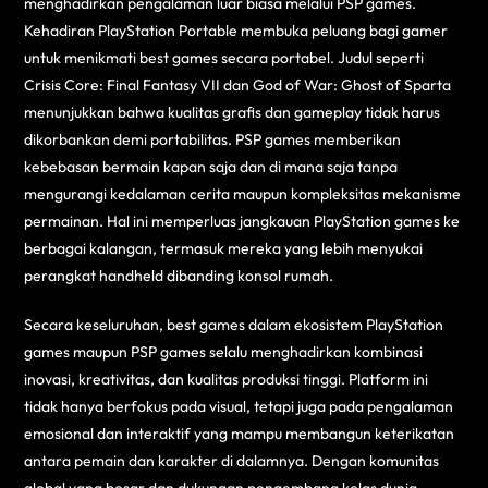
menghadirkan pengalaman luar biasa melalui PSP games.
Kehadiran PlayStation Portable membuka peluang bagi gamer
untuk menikmati best games secara portabel. Judul seperti
Crisis Core: Final Fantasy VII dan God of War: Ghost of Sparta
menunjukkan bahwa kualitas grafis dan gameplay tidak harus
dikorbankan demi portabilitas. PSP games memberikan
kebebasan bermain kapan saja dan di mana saja tanpa
mengurangi kedalaman cerita maupun kompleksitas mekanisme
permainan. Hal ini memperluas jangkauan PlayStation games ke
berbagai kalangan, termasuk mereka yang lebih menyukai
perangkat handheld dibanding konsol rumah.
Secara keseluruhan, best games dalam ekosistem PlayStation
games maupun PSP games selalu menghadirkan kombinasi
inovasi, kreativitas, dan kualitas produksi tinggi. Platform ini
tidak hanya berfokus pada visual, tetapi juga pada pengalaman
emosional dan interaktif yang mampu membangun keterikatan
antara pemain dan karakter di dalamnya. Dengan komunitas