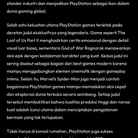
standar industri dan menjadikan PlayStation sebagai ikon dalam
dunia gaming global.
Salah satu kekuatan utama PlayStation games terletak pada
deretan judul eksklusifnya yang legendaris. Game seperti The
Last of Us Part II menghadirkan cerita emosional dengan detail
visual luar biasa, sementara God of War Ragnarok menawarkan
aksi epik dengan kedalaman karakter yang kuat. Kedua judul ini
sering disebut sebagai bagian dari best games modern karena
mampu menggabungkan elemen sinematik dengan gameplay
intens. Selain itu, Marvel’s Spider-Man juga menjadi contoh
bagaimana PlayStation games mampu memadukan aksi cepat
dan eksplorasi dunia terbuka secara seimbang. Setiap judul
tersebut membuktikan bahwa kualitas produksi tinggi dan narasi
kuat adalah kunci utama dalam menciptakan pengalaman
bermain yang tak terlupakan.
Tidak hanya di konsol rumahan, PlayStation juga sukses