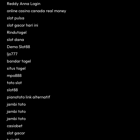
Reddy Anna Login
online casino canada real money
slot pulsa
slot gacor hari ini
Rindutogel
slot dana
Demo Slot88
ljo777
bandar togel
situs togel
mpo888
toto slot
slot88
pianototo link alternatif
jambi toto
jambi toto
jambi toto
casiobet
slot gacor