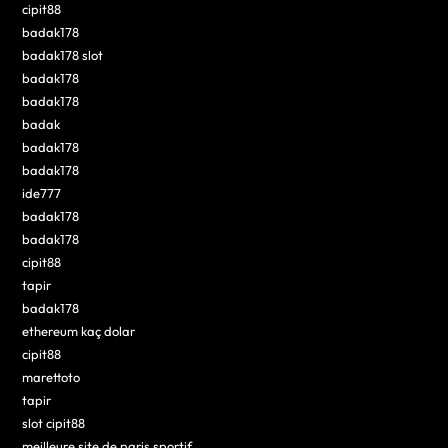
cipit88
badak178
badak178 slot
badak178
badak178
badak
badak178
badak178
ide777
badak178
badak178
cipit88
tapir
badak178
ethereum kaç dolar
cipit88
marettoto
tapir
slot cipit88
meilleure site de paris sportif