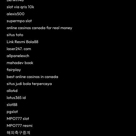
slot via qris 10k
alexis500
supermpo slot
online casinos canada for real money
situs toto
Link Resmi Bola88
laser247. com
allpanelexch
mahadev book
fairplay
best online casinos in canada
situs judi bola terpercaya
ollo4d
lotus365 id
slot88
pgslot
MPO777 slot
MPO777 resmi
해외축구중계